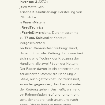
Inventar: 2
.227Ob
jekt: M
atte Gen
erische Klassifizierung
: Herstellung von
Pflanzliche
n FasernMa
teria
: ReedTe
chnical
: FabricDime
nsions: Durchmesser ma
x., 77 cm. Kulture
ller Kontext:
Vorgeschichte v
on Gran Canar
iaBeschreibung: Rund,
daher mit radialer Kettung. Es präsentiert
sich als eine Technik der Kreuzung der
Handlung alle zwei Fäden der Kettung.
Der Faden davon ist ein entzerrter und
zerkleinerter Stamm; die Handlung 2
Stiele, auch getrocknet und zerkleinert,
einander gegenüber, die über und unter
der Kettung gehen. Das heißt, während
ein Rahmenfaden rauf und runter geht,
geht der andere nach unten und nach
oben. Dieses Bekleidungssystem