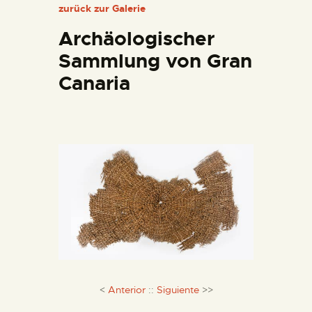
zurück zur Galerie
DIENSTLEISTUNGEN
Archäologischer
DIGITALE RESSOURCEN
Sammlung von Gran
Canaria
DEUTSCH
<
Anterior
::
Siguiente
>>