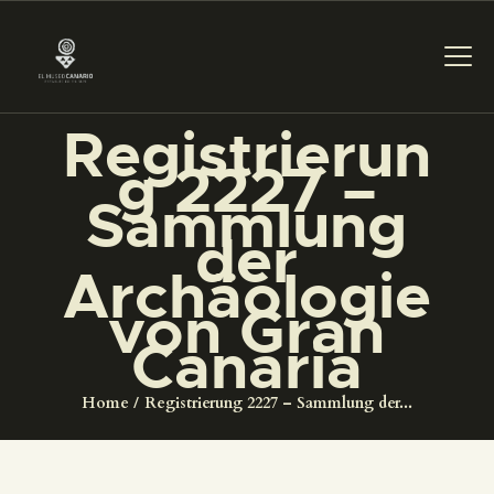
Registrierun
g 2227 –
DAS MUSEUM
Sammlung
der
DIENSTLEISTUNGEN
Archäologie
von Gran
DIGITALE RESSOURCEN
Canaria
DEUTSCH
Home
Registrierung 2227 – Sammlung der...
DAS MUSEUM