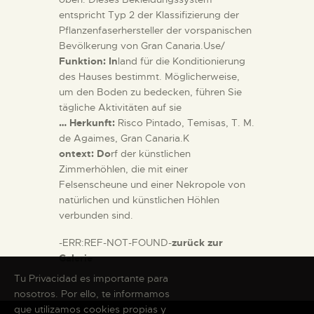
entspricht Typ 2 der Klassifizierung der
Pflanzenfaserhersteller der vorspanischen
Bevölkerung von Gran Canaria.Use/
Funktion: In
land für die Konditionierung
des Hauses bestimmt. Möglicherweise,
um den Boden zu bedecken, führen Sie
tägliche Aktivitäten auf sie
… Herkunft:
Risco Pintado, Temisas, T. M.
de Agaimes, Gran Canaria.K
ontext: Do
rf der künstlichen
Zimmerhöhlen, die mit einer
Felsenscheune und einer Nekropole von
natürlichen und künstlichen Höhlen
verbunden sind.
-ERR:REF-NOT-FOUND-
zurück zur
Galerie
Tu Privacidad es importante para
nosotros. Por ello, te informamos
que utilizamos cookies propias y