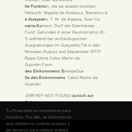
lle Funktio
n, die sie spielen konnten.
Herkunft: Majada de Altabaca, Barranco d
e Guayedr
a, T. M. de Agaete, Gran Ca
naria.Ko
ntext: Dorf der Steinhäuser.
Fund: Gefunden in einer Raumstruktur (E-
1) während der archäologischen
Ausgrabungen im Guayedra-Tal in den
Monaten August und September 1977?.
Regie führte Celso Martin de
Guzmén.Form
des Einkommens: E
inlageQue
lle des Einkommens
: Celso Martin de
Guzmén
-ERR:REF-NOT-FOUND-
zurück zur
Galerie
Tu Privacidad es importante para
nosotros. Por ello, te informamos
que utilizamos cookies propias y
de terceros para realizar análisis