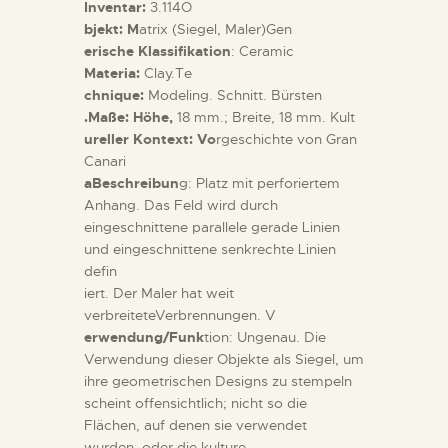
Inventar:
3.114O
bjekt: M
atrix (Siegel, Maler)Gen
erische Klassifikation
: Ceramic
Materia:
Clay.Te
chnique:
Modeling. Schnitt. Bürsten
.Maße: Höhe,
18 mm.; Breite, 18 mm. Kult
ureller Kontext: Vo
rgeschichte von Gran
Canari
aBeschreibun
g: Platz mit perforiertem
Anhang. Das Feld wird durch
eingeschnittene parallele gerade Linien
und eingeschnittene senkrechte Linien
defin
iert. Der Maler hat weit
verbreiteteVerbrennungen. V
erwendung/Funk
tion: Ungenau. Die
Verwendung dieser Objekte als Siegel, um
ihre geometrischen Designs zu stempeln
scheint offensichtlich; nicht so die
Flächen, auf denen sie verwendet
wurden, oder die kulture