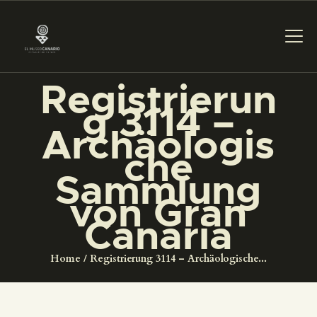
Registrierun
g 3114 –
DAS MUSEUM
Archäologis
che
DIENSTLEISTUNGEN
Sammlung
von Gran
DIGITALE RESSOURCEN
Canaria
DEUTSCH
Home
Registrierung 3114 – Archäologische...
DAS MUSEUM