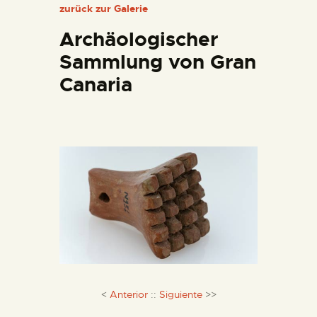
zurück zur Galerie
DIENSTLEISTUNGEN
Archäologischer
DIGITALE RESSOURCEN
Sammlung von Gran
Canaria
DEUTSCH
<
Anterior
::
Siguiente
>>