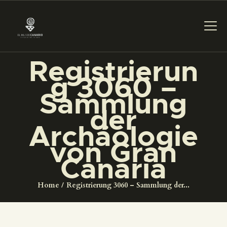
Registrierun
g 3060 –
DAS MUSEUM
Sammlung
der
DIENSTLEISTUNGEN
Archäologie
von Gran
DIGITALE RESSOURCEN
Canaria
DEUTSCH
Home
Registrierung 3060 – Sammlung der...
DAS MUSEUM