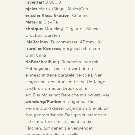
Inventar: 3
.060O
bjekt:
Matrix (Siegel, Maler)Gen
erische Klassifikation
: Ceramic
Materia
: Clay.Te
chnique:
Modeling. Geglättet. Schnitt.
Drucken. Bürsten
.Maße: Max.
Durchmesser, 47 mm. Ku
ltureller Kontext:
Vorgeschichte von
Gran Cana
riaBeschreib
ung: Rundschreiben mit
Anhangstart. Das Feld wird durch
eingeschnittene parallele gerade Linien,
eingeschnittene konzentrische Umfänge
und kreisförmigen Druck defini
ert. Der Maler hat Bereiche mit poliert. Ver
wendung/Funkt
ion: Ungenau. Die
Verwendung dieser Objekte als Siegel, um
ihre geometrischen Designs zu stempeln
scheint offensichtlich; nicht so die
Flächen, auf denen sie verwendet
wurden, oder die kulturelle