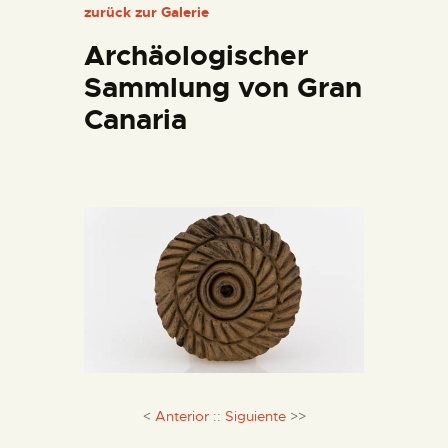
zurück zur Galerie
DIENSTLEISTUNGEN
Archäologischer
DIGITALE RESSOURCEN
Sammlung von Gran
Canaria
DEUTSCH
<
Anterior
::
Siguiente
>>