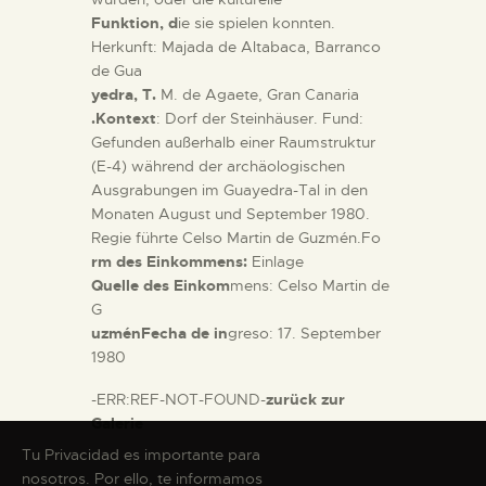
Funktion, d
ie sie spielen konnten.
Herkunft: Majada de Altabaca, Barranco
de Gua
yedra, T.
M. de Agaete, Gran Canaria
.Kontext
: Dorf der Steinhäuser. Fund:
Gefunden außerhalb einer Raumstruktur
(E-4) während der archäologischen
Ausgrabungen im Guayedra-Tal in den
Monaten August und September 1980.
Regie führte Celso Martin de Guzmén.Fo
rm des Einkommens:
Einlage
Quelle des Einkom
mens: Celso Martin de
G
uzménFecha de in
greso: 17. September
1980
-ERR:REF-NOT-FOUND-
zurück zur
Galerie
Tu Privacidad es importante para
nosotros. Por ello, te informamos