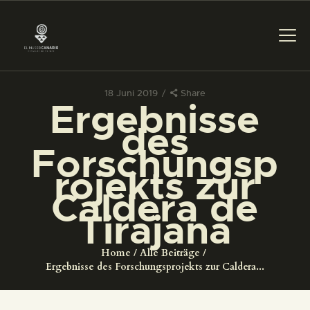
18 Juni 2019
Share
Ergebnisse
DAS MUSEUM
des
Forschungsp
DIENSTLEISTUNGEN
rojekts zur
Caldera de
DIGITALE RESSOURCEN
Tirajana
DEUTSCH
Home
Alle Beiträge
Ergebnisse des Forschungsprojekts zur Caldera...
DAS MUSEUM