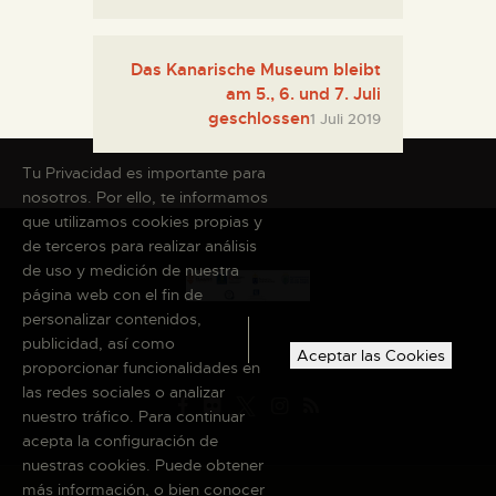
Das Kanarische Museum bleibt
am 5., 6. und 7. Juli
geschlossen
1 Juli 2019
Tu Privacidad es importante para
nosotros. Por ello, te informamos
que utilizamos cookies propias y
de terceros para realizar análisis
de uso y medición de nuestra
página web con el fin de
personalizar contenidos,
publicidad, así como
Aceptar las Cookies
proporcionar funcionalidades en
las redes sociales o analizar
nuestro tráfico. Para continuar
acepta la configuración de
nuestras cookies. Puede obtener
más información, o bien conocer