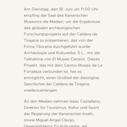
DIENSTLEISTUNGEN
Am Dienstag, den 18. Juni um 11:00 Uhr
empfing der Saal des Kanarischen
Museums die Medien, um die Ergebnisse
DIGITALE RESSOURCEN
des globalen archäologischen
Forschungsprojekts auf der Caldera de
DEUTSCH
Tirajana zu präsentieren, das von der
Firma Tibicena durchgeführt wurde.
Archäologie und Kulturerbe, S.L., mit der
Teilnahme von El Museo Canario. Dieses
Projekt, das mit dem Centro-Museo de La
Fortaleza verbunden ist, hat es
ermöglicht, einen Großteil der Aborigine-
Geschichte der Caldera de Tirajana
wiederzuerlangen.
An den Medien nahmen Isaac Castellano,
Direktor für Tourismus, Kultur und Sport
der Regierung der Kanarischen Inseln,
sowie Miguel Angel Clavijo,
Generaldirektor für Kulturerbe, teil.