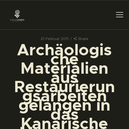
21 Februar 2011
Share
Archäologis
DAS MUSEUM
che
Materialien
DIENSTLEISTUNGEN
aus
Restaurierun
DIGITALE RESSOURCEN
gsarbeiten
gelangen in
DEUTSCH
das
Kanarische
DAS MUSEUM