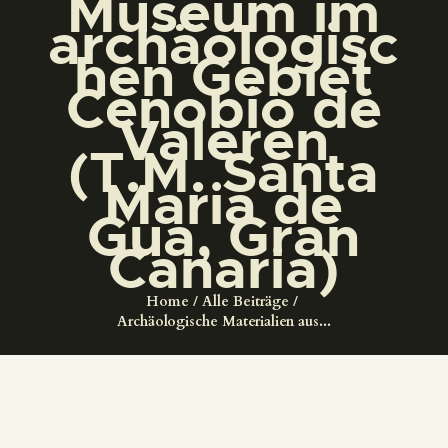
Museum im
DIENSTLEISTUNGEN
archäologisc
hen Gebiet
DIGITALE RESSOURCEN
Cenobio de
Valerén
DEUTSCH
(T.M. Santa
Maria de
Gua, Gran
Canaria)
Home
Alle Beiträge
Archäologische Materialien aus...