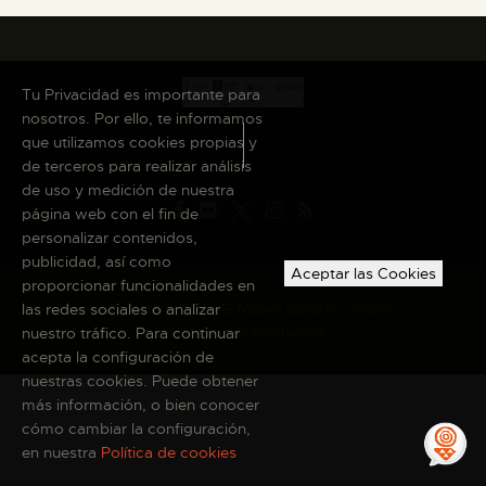
DIENSTLEISTUNGEN
DIGITALE RESSOURCEN
Tu Privacidad es importante para
nosotros. Por ello, te informamos
que utilizamos cookies propias y
DEUTSCH
de terceros para realizar análisis
de uso y medición de nuestra
página web con el fin de
personalizar contenidos,
publicidad, así como
Aceptar las Cookies
proporcionar funcionalidades en
las redes sociales o analizar
Copyright © 2026 El Museo Canario · Todos
nuestro tráfico. Para continuar
los derechos reservados
acepta la configuración de
nuestras cookies. Puede obtener
más información, o bien conocer
cómo cambiar la configuración,
en nuestra
Política de cookies