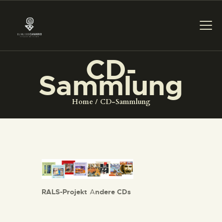
CD-
Sammlung
DAS MUSEUM
Home
CD-Sammlung
DIENSTLEISTUNGEN
DIGITALE RESSOURCEN
DEUTSCH
RALS-Projekt
A
ndere CDs
DAS MUSEUM