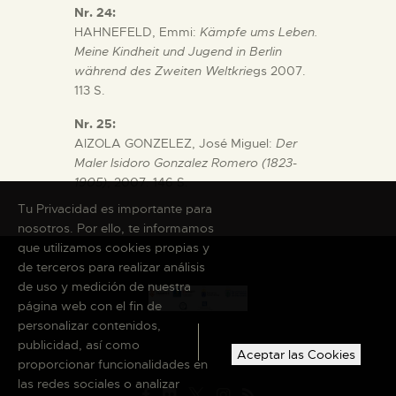
Nr. 24:
HAHNEFELD, Emmi:
Kämpfe ums Leben.
Meine Kindheit und Jugend in Berlin
während des Zweiten Weltkrie
gs 2007.
113 S.
Nr. 25:
AlZOLA GONZELEZ, José Miguel:
Der
Maler Isidoro Gonzalez Romero (1823-
1905)
, 2007. 146 S.
Tu Privacidad es importante para
nosotros. Por ello, te informamos
que utilizamos cookies propias y
de terceros para realizar análisis
de uso y medición de nuestra
página web con el fin de
personalizar contenidos,
publicidad, así como
Aceptar las Cookies
proporcionar funcionalidades en
las redes sociales o analizar