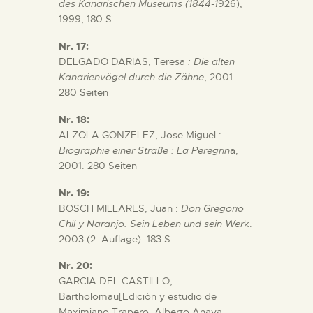
des Kanarischen Museums (1844-1
926),
1999, 180 S.
Nr. 17:
DELGADO DARIAS, Teresa
: Die alten
Kanarienvögel durch die Zähne
, 2001.
280 Seiten
Nr. 18:
ALZOLA GONZELEZ, Jose Miguel :
Biographie einer Straße : La Peregrin
a,
2001. 280 Seiten
Nr. 19:
BOSCH MILLARES, Juan :
Don Gregorio
Chil y Naranjo. Sein Leben und sein Wer
k.
2003 (2. Auflage). 183 S.
Nr. 20:
GARCIA DEL CASTILLO,
Bartholomäu[Edición y estudio de
Maximiano Trapero, Alberto Anaya