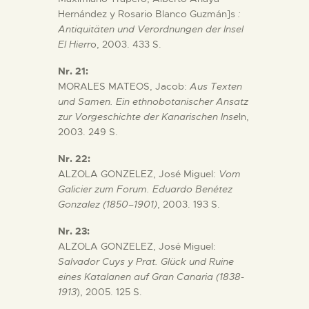
Hernández y Rosario Blanco Guzmán]s
:
Antiquitäten und Verordnungen der Insel
El Hierr
o, 2003. 433 S.
Nr. 21:
MORALES MATEOS, Jacob:
Aus Texten
und Samen. Ein ethnobotanischer Ansatz
zur Vorgeschichte der Kanarischen Inse
ln,
2003. 249 S.
Nr. 22:
ALZOLA GONZELEZ, José Miguel:
Vom
Galicier zum Forum. Eduardo Benétez
Gonzalez (1850–1901)
, 2003. 193 S.
Nr. 23:
ALZOLA GONZELEZ, José Miguel:
Salvador Cuys y Prat. Glück und Ruine
eines Katalanen auf Gran Canaria (1838-
1913
), 2005. 125 S.