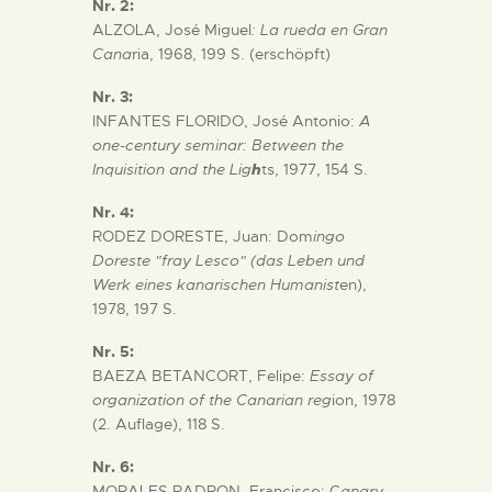
Nr. 2:
DIENSTLEISTUNGEN
ALZOLA, José Miguel
: La rueda en Gran
Cana
ria, 1968, 199 S. (erschöpft)
DIGITALE RESSOURCEN
Nr. 3:
INFANTES FLORIDO, José Antonio:
A
one-century seminar: Between the
DEUTSCH
Inquisition and the Lig
h
ts, 1977, 154 S.
Nr. 4:
RODEZ DORESTE, Juan: Dom
ingo
Doreste "fray Lesco" (das Leben und
Werk eines kanarischen Humanist
en),
1978, 197 S.
Nr. 5:
BAEZA BETANCORT, Felipe:
Essay of
organization of the Canarian reg
ion, 1978
(2. Auflage), 118 S.
Nr. 6:
MORALES PADRON, Francisco: C
anary