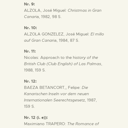
Nr. 9:
ALZOLA, José Miguel
: Christmas in Gran
Canar
ia, 1982, 98 S.
Nr. 10:
ALZOLA GONZELEZ, José Miguel:
El millo
auf Gran Cana
ria, 1984, 87 S.
Nr. 11:
Nicolas: Approach to the hi
story of the
British Club (Club English) of Las Palmas
,
1988, 159 S.
Nr. 12:
BAEZA BETANCORT,, Felipe:
Die
Kanarischen Inseln vor dem neuen
Internationalen Seerechtsge
setz, 1987,
159 S.
Nr. 12 (i. e)):
Maximiano TRAPERO:
The Romance of