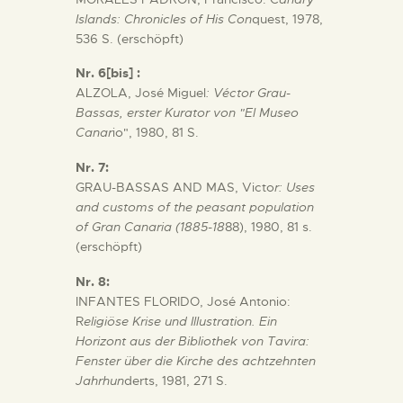
Islands: Chronicles of His Con
quest, 1978,
536 S. (erschöpft)
Nr. 6[bis] :
ALZOLA, José Miguel
: Véctor Grau-
Bassas, erster Kurator von "El Museo
Canar
io", 1980, 81 S.
Nr. 7:
GRAU-BASSAS AND MAS, Victo
r: Uses
and customs of the peasant population
of Gran Canaria (1885-18
88), 1980, 81 s.
(erschöpft)
Nr. 8:
INFANTES FLORIDO, José Antonio:
R
eligiöse Krise und Illustration. Ein
Horizont aus der Bibliothek von Tavira:
Fenster über die Kirche des achtzehnten
Jahrhun
derts, 1981, 271 S.