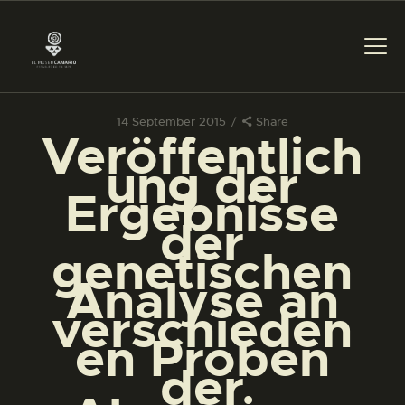
14 September 2015
Share
Veröffentlich
DAS MUSEUM
ung der
Ergebnisse
DIENSTLEISTUNGEN
der
genetischen
DIGITALE RESSOURCEN
Analyse an
verschieden
DEUTSCH
en Proben
der
DAS MUSEUM