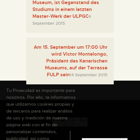
Museum, ist Gegenstand des
Studiums in einem letzten
Master-Werk der ULPGC
4
September 2015
Am 15. September um 17:00 Uhr
wird Victor Montelongo,
Präsident des Kanarischen
Museums, auf der Terrasse
FULP sein
14 September 2015
Tu Privacidad es importante para
nosotros. Por ello, te informamos
que utilizamos cookies propias y
de terceros para realizar análisis
de uso y medición de nuestra
página web con el fin de
personalizar contenidos,
publicidad, así como