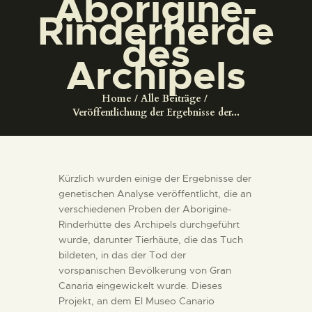
Aborigine-
DIENSTLEISTUNGEN
Rinderherde
des
DIGITALE RESSOURCEN
Archipels
DEUTSCH
Home
Alle Beiträge
Veröffentlichung der Ergebnisse der...
Kürzlich wurden einige der Ergebnisse der
genetischen Analyse veröffentlicht, die an
verschiedenen Proben der Aborigine-
Rinderhütte des Archipels durchgeführt
wurde, darunter Tierhäute, die das Tuch
bildeten, in das der Tod der
vorspanischen Bevölkerung von Gran
Canaria eingewickelt wurde. Dieses
Projekt, an dem El Museo Canario