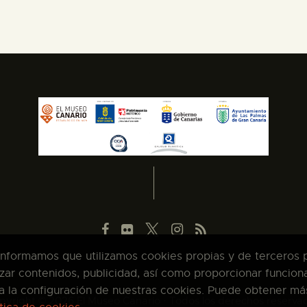
 informamos que utilizamos cookies propias y de terceros pa
zar contenidos, publicidad, así como proporcionar funcion
pta la configuración de nuestras cookies. Puede obtener má
pyright © 2026 El Museo Canario · Todos los derechos reserva