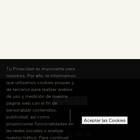
DIENSTLEISTUNGEN
DIGITALE RESSOURCEN
DEUTSCH
Tu Privacidad es importante para
nosotros. Por ello, te informamos
que utilizamos cookies propias y
de terceros para realizar análisis
de uso y medición de nuestra
página web con el fin de
personalizar contenidos,
publicidad, así como
Aceptar las Cookies
proporcionar funcionalidades en
las redes sociales o analizar
nuestro tráfico. Para continuar