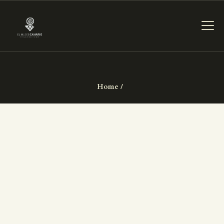
DAS MUSEUM
Home
DIENSTLEISTUNGEN
DIGITALE RESSOURCEN
DEUTSCH
DAS MUSEUM