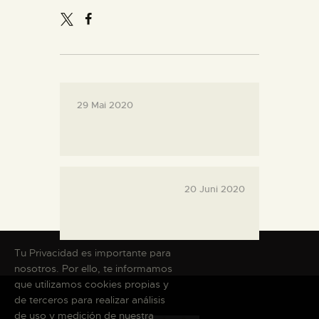
DIENSTLEISTUNGEN
DIGITALE RESSOURCEN
DEUTSCH
29 Mai 2020
20 Juni 2020
Tu Privacidad es importante para
nosotros. Por ello, te informamos
que utilizamos cookies propias y
de terceros para realizar análisis
de uso y medición de nuestra