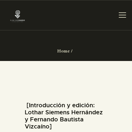
DAS MUSEUM
Home
DIENSTLEISTUNGEN
DIGITALE RESSOURCEN
DEUTSCH
[Introducción y edición:
Lothar Siemens Hernández
y Fernando Bautista
DAS MUSEUM
Vizcaíno]