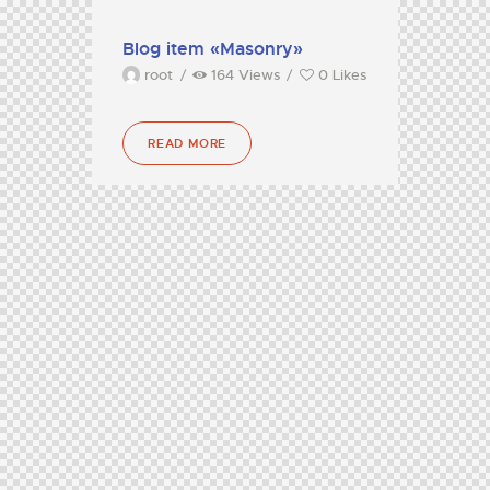
Blog item «Masonry»
root
164
Views
0
Likes
READ MORE