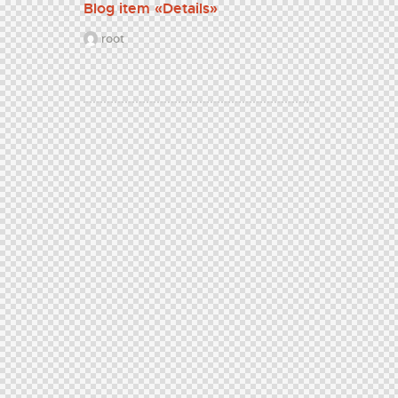
Blog item «Details»
root