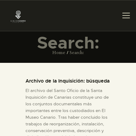
Search:
THE MUSEUM
Home
Search:
EXHIBITION AND
COLLECTIONS
Archivo de la Inquisición: búsqueda
El archivo del Santo Oficio de la Santa
CENTRO DE
Inquisición de Canarias constituye uno de
DOCUMENTACIÓN
los conjuntos documentales más
importantes entre los custodiados en El
Museo Canario. Tras haber concluido los
SERVICES
trabajos de reorganización, instalación,
conservación preventiva, descripción y