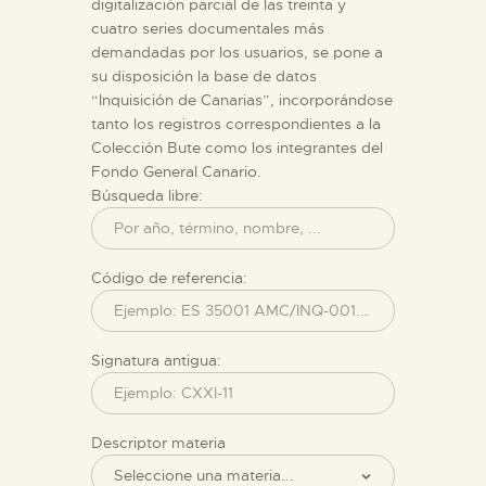
digitalización parcial de las treinta y
ENGLISH
cuatro series documentales más
demandadas por los usuarios, se pone a
su disposición la base de datos
THE MUSEUM
“Inquisición de Canarias”, incorporándose
tanto los registros correspondientes a la
EXHIBITION AND
Colección Bute como los integrantes del
COLLECTIONS
Fondo General Canario.
Búsqueda libre:
CENTRO DE
DOCUMENTACIÓN
Código de referencia:
SERVICES
Signatura antigua:
ENGLISH
Descriptor materia